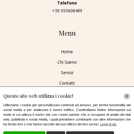
Telefono
+39 055608489
Menu
Home
Chi Siamo
Servizi
Contatti
Questo sito web utilizza i cookie!
Utilizziamo i cookie per personalizzare contenuti ed annunci, per fornire funzionalità dei
social media e per analizzare il nostro traffico. Condividiamo inoltre informazioni sul
modo in cui utilizza il nostro sito con i nostri partner che si occupano di analisi dei dati
Cookie Policy
/
Privacy policy
web, pubblicità e social media, i quali potrebbero combinarle con altre informazioni che
ha fornito loro o che hanno raccolto dal suo utilizzo dei loro servizi.
Leggi di più