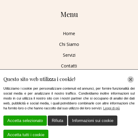
Menu
Home
Chi Siamo
Servizi
Contatti
Questo sito web utilizza i cookie!
Utilizziamo i cookie per personalizzare contenuti ed annunci, per fornire funzionalità dei
social media e per analizzare il nostro traffico. Condividiamo inoltre informazioni sul
modo in cui utilizza il nostro sito con i nostri partner che si occupano di analisi dei dati
Cookie Policy
/
Privacy policy
web, pubblicità e social media, i quali potrebbero combinarle con altre informazioni che
ha fornito loro o che hanno raccolto dal suo utilizzo dei loro servizi.
Leggi di più
Accetta selezionato
Rifiuta
Informazioni sui cookie
Accetta tutti i cookie