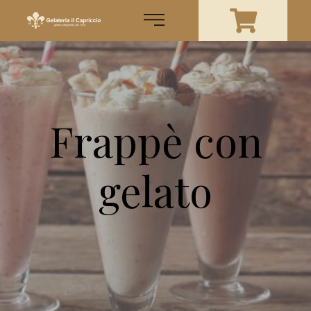
Frappè con
gelato